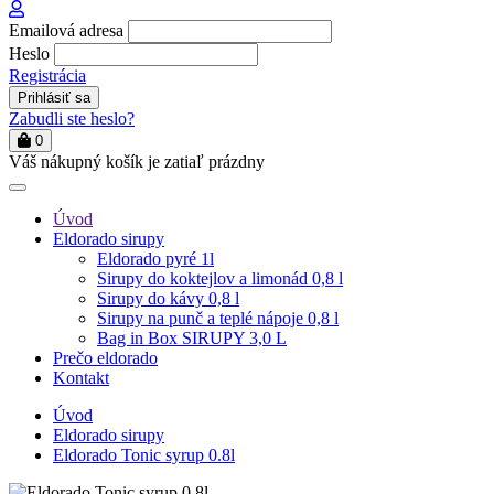
Emailová adresa
Heslo
Registrácia
Zabudli ste heslo?
0
Váš nákupný košík je zatiaľ prázdny
Úvod
Eldorado sirupy
Eldorado pyré 1l
Sirupy do koktejlov a limonád 0,8 l
Sirupy do kávy 0,8 l
Sirupy na punč a teplé nápoje 0,8 l
Bag in Box SIRUPY 3,0 L
Prečo eldorado
Kontakt
Úvod
Eldorado sirupy
Eldorado Tonic syrup 0.8l