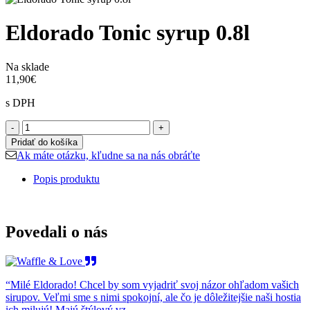
Eldorado Tonic syrup 0.8l
Na sklade
11,90€
s DPH
Pridať do košíka
Ak máte otázku, kľudne sa na nás obráťte
Popis produktu
Povedali o nás
“Milé Eldorado! Chcel by som vyjadriť svoj názor ohľadom vašich
sirupov. Veľmi sme s nimi spokojní, ale čo je dôležitejšie naši hostia
ich milujú! Majú štýlový vz..