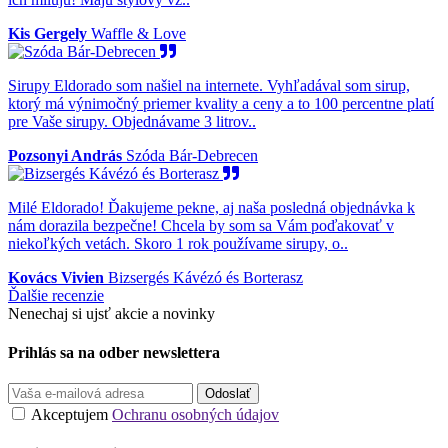
Kis Gergely
Waffle & Love
Sirupy Eldorado som našiel na internete. Vyhľadával som sirup,
ktorý má výnimočný priemer kvality a ceny a to 100 percentne platí
pre Vaše sirupy. Objednávame 3 litrov..
Pozsonyi András
Szóda Bár-Debrecen
Milé Eldorado! Ďakujeme pekne, aj naša posledná objednávka k
nám dorazila bezpečne! Chcela by som sa Vám poďakovať v
niekoľkých vetách. Skoro 1 rok používame sirupy, o..
Kovács Vivien
Bizsergés Kávézó és Borterasz
Ďalšie recenzie
Nenechaj si ujsť akcie a novinky
Prihlás sa na odber newslettera
Odoslať
Akceptujem
Ochranu osobných údajov