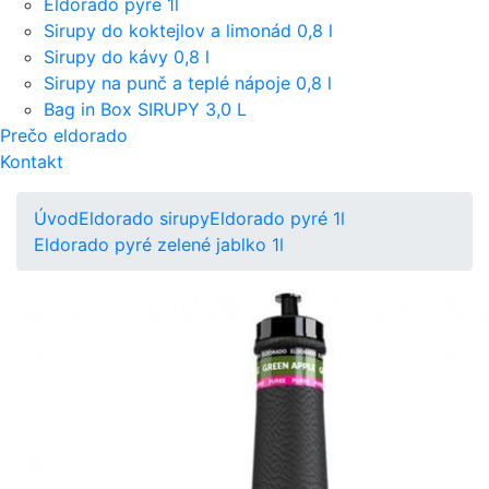
Eldorado pyré 1l
Sirupy do koktejlov a limonád 0,8 l
Sirupy do kávy 0,8 l
Sirupy na punč a teplé nápoje 0,8 l
Bag in Box SIRUPY 3,0 L
Prečo eldorado
Kontakt
Úvod
Eldorado sirupy
Eldorado pyré 1l
Eldorado pyré zelené jablko 1l